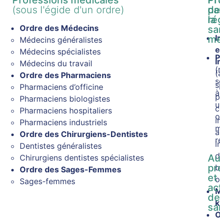
(sous l'égide d'un ordre)
pa
d
ré
la
Ordre des Médecins
sa
I
me
Médecins généralistes
e
Médecins spécialistes
P
i
Médecins du travail
(
(
Ordre des Pharmaciens
s
s
Pharmaciens d’officine
à
p
Pharmaciens biologistes
u
Pharmaciens hospitaliers
o
i
Pharmaciens industriels
m
a
Ordre des Chirurgiens-Dentistes
r
i
Dentistes généralistes
d
Au
Chirurgiens dentistes spécialistes
pr
b
Ordre des Sages-Femmes
et
o
Sages-femmes
ac
M
d
k
sa
O