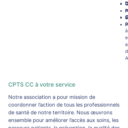
D
O
n
P
O
E
(
P
à
e
a
d
A
CPTS CC à votre service
Notre association a pour mission de
coordonner l’action de tous les professionnels
de santé de notre territoire. Nous œuvrons
ensemble pour améliorer l’accès aux soins, les
parcours patients, la prévention, la qualité des